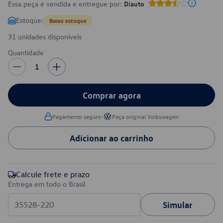
Essa peça é vendida e entregue por:
Diauto
Estoque:
Baixo estoque
31 unidades disponíveis
Quantidade
1
Comprar agora
•
Pagamento seguro
Peça original Volkswagen
Adicionar ao carrinho
Calcule frete e prazo
Entrega em todo o Brasil
Simular