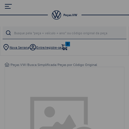
0
Nova Serrana
Entre/registre-se
/
Peças VW
/
Busca Simplificada
/
Peças por Código Original