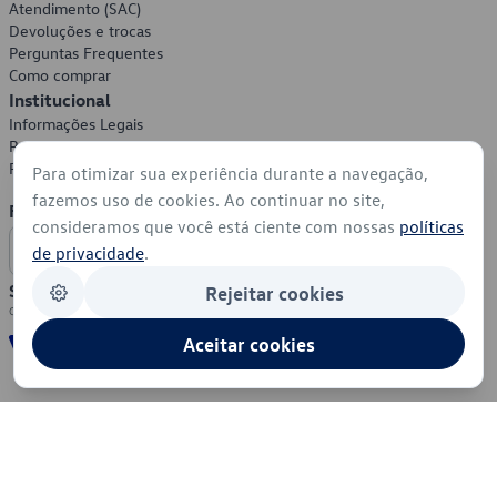
Atendimento (SAC)
Devoluções e trocas
Perguntas Frequentes
Como comprar
Institucional
Informações Legais
Política de Privacidade
Política de Cookies
Para otimizar sua experiência durante a navegação,
fazemos uso de cookies. Ao continuar no site,
Formas de Pagamento
consideramos que você está ciente com nossas
políticas
de privacidade
.
Segurança
Rejeitar cookies
Aceitar cookies
© 2026 - Volkswagen do Brasil - Todos os direitos reservados