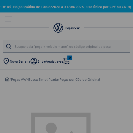
 150,00 (válido de 10/08/2026 a 31/08/2026 | uso único por CPF ou CNPJ)
0
Nova Serrana
Entre/registre-se
/
Peças VW
/
Busca Simplificada
/
Peças por Código Original