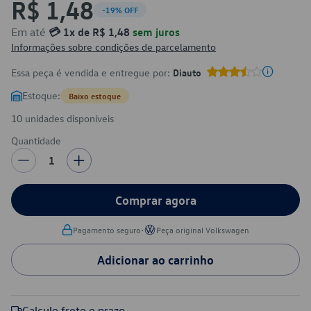
R$ 1,48
-19% OFF
Em até
💳 1x de R$ 1,48
sem juros
Informações sobre condições de parcelamento
Essa peça é vendida e entregue por:
Diauto
Estoque:
Baixo estoque
10 unidades disponíveis
Quantidade
1
Comprar agora
•
Pagamento seguro
Peça original Volkswagen
Adicionar ao carrinho
Calcule frete e prazo