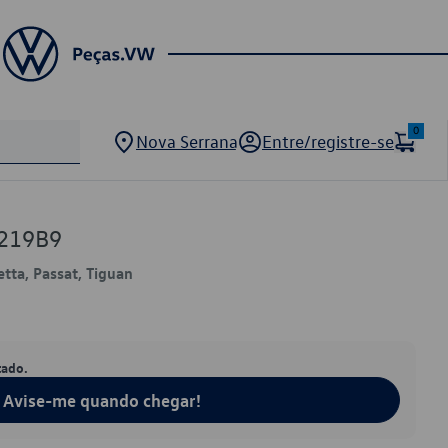
0
Nova Serrana
Entre/registre-se
9219B9
etta, Passat, Tiguan
tado.
Avise-me quando chegar!