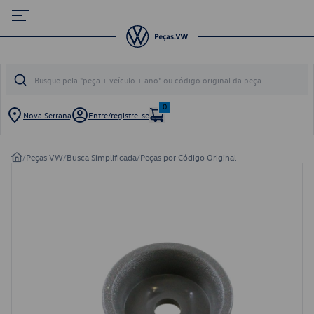
0
Nova Serrana
Entre/registre-se
/
Peças VW
/
Busca Simplificada
/
Peças por Código Original