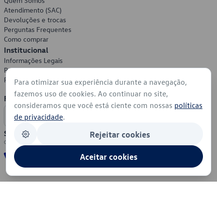
Quem Somos
Atendimento (SAC)
Devoluções e trocas
Perguntas Frequentes
Como comprar
Institucional
Informações Legais
Política de Privacidade
Política de Cookies
Para otimizar sua experiência durante a navegação,
fazemos uso de cookies. Ao continuar no site,
Formas de Pagamento
consideramos que você está ciente com nossas
políticas
de privacidade
.
Segurança
Rejeitar cookies
Aceitar cookies
© 2026 - Volkswagen do Brasil - Todos os direitos reservados