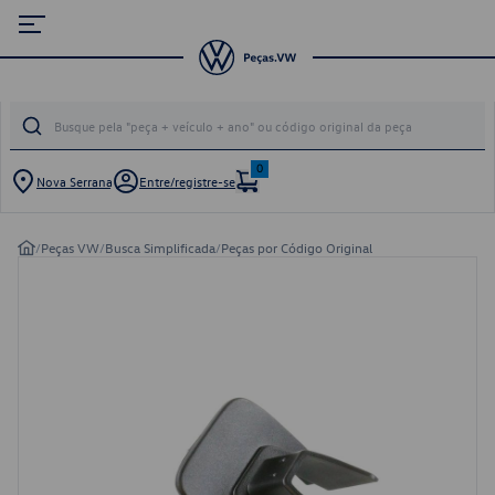
0
Nova Serrana
Entre/registre-se
/
Peças VW
/
Busca Simplificada
/
Peças por Código Original