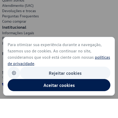
Quem Somos
Atendimento (SAC)
Devoluções e trocas
Perguntas Frequentes
Como comprar
Institucional
Informações Legais
Política de Privacidade
Política de Cookies
Para otimizar sua experiência durante a navegação,
fazemos uso de cookies. Ao continuar no site,
Formas de Pagamento
consideramos que você está ciente com nossas
políticas
de privacidade
.
Segurança
Rejeitar cookies
Aceitar cookies
© 2026 - Volkswagen do Brasil - Todos os direitos reservados