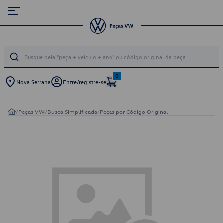
0
Nova Serrana
Entre/registre-se
/
Peças VW
/
Busca Simplificada
/
Peças por Código Original