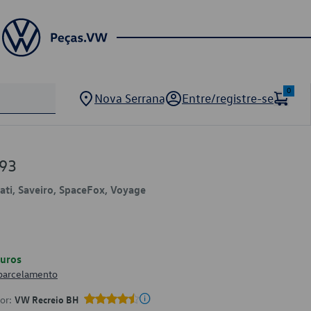
0
Nova Serrana
Entre/registre-se
693
rati, Saveiro, SpaceFox, Voyage
uros
 parcelamento
por:
VW Recreio BH