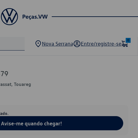
0
Nova Serrana
Entre/registre-se
479
Passat, Touareg
tado.
Avise-me quando chegar!