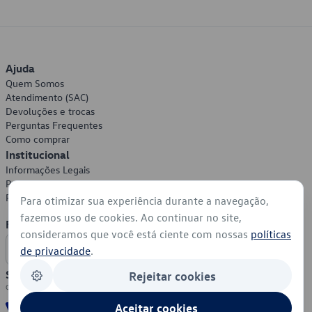
Ajuda
Quem Somos
Atendimento (SAC)
Devoluções e trocas
Perguntas Frequentes
Como comprar
Institucional
Informações Legais
Política de Privacidade
Política de Cookies
Para otimizar sua experiência durante a navegação,
fazemos uso de cookies. Ao continuar no site,
Formas de Pagamento
consideramos que você está ciente com nossas
políticas
de privacidade
.
Segurança
Rejeitar cookies
Aceitar cookies