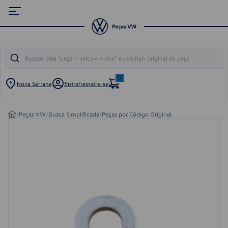
0
Nova Serrana
Entre/registre-se
/
Peças VW
/
Busca Simplificada
/
Peças por Código Original