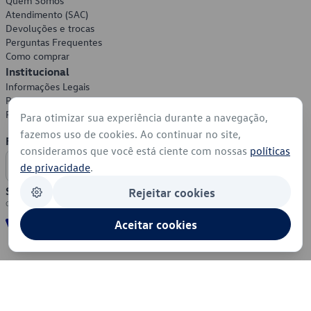
Quem Somos
Atendimento (SAC)
Devoluções e trocas
Perguntas Frequentes
Como comprar
Institucional
Informações Legais
Política de Privacidade
Política de Cookies
Para otimizar sua experiência durante a navegação,
fazemos uso de cookies. Ao continuar no site,
Formas de Pagamento
consideramos que você está ciente com nossas
políticas
de privacidade
.
Segurança
Rejeitar cookies
Aceitar cookies
© 2026 - Volkswagen do Brasil - Todos os direitos reservados