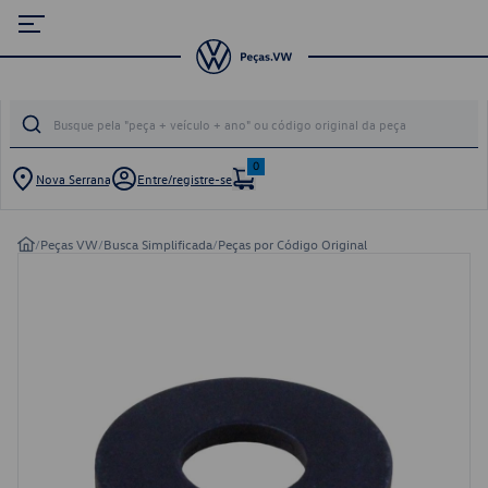
0
Nova Serrana
Entre/registre-se
/
Peças VW
/
Busca Simplificada
/
Peças por Código Original