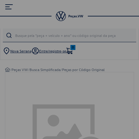
0
Nova Serrana
Entre/registre-se
/
Peças VW
/
Busca Simplificada
/
Peças por Código Original