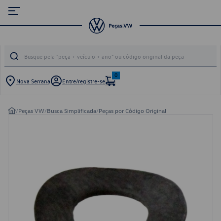
0
Nova Serrana
Entre/registre-se
/
Peças VW
/
Busca Simplificada
/
Peças por Código Original