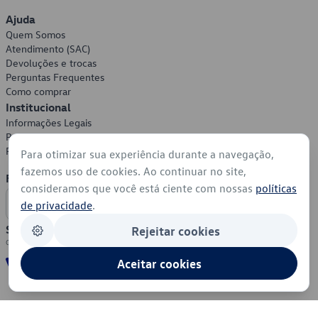
Ajuda
Quem Somos
Atendimento (SAC)
Devoluções e trocas
Perguntas Frequentes
Como comprar
Institucional
Informações Legais
Política de Privacidade
Política de Cookies
Para otimizar sua experiência durante a navegação,
fazemos uso de cookies. Ao continuar no site,
Formas de Pagamento
consideramos que você está ciente com nossas
políticas
de privacidade
.
Segurança
Rejeitar cookies
Aceitar cookies