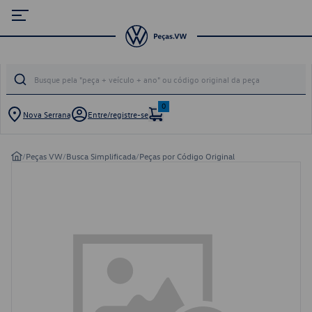
0
Nova Serrana
Entre/registre-se
/
Peças VW
/
Busca Simplificada
/
Peças por Código Original