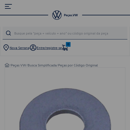
0
Nova Serrana
Entre/registre-se
/
Peças VW
/
Busca Simplificada
/
Peças por Código Original