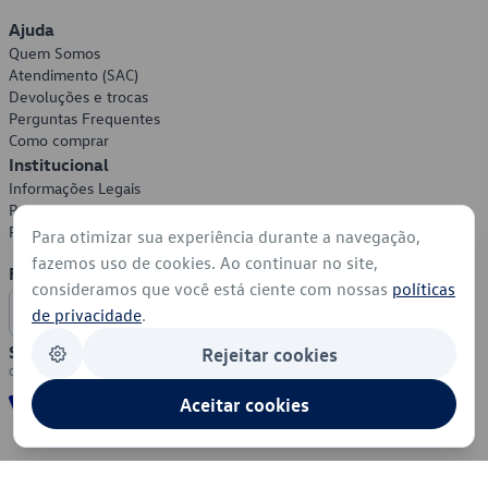
Ajuda
Quem Somos
Atendimento (SAC)
Devoluções e trocas
Perguntas Frequentes
Como comprar
Institucional
Informações Legais
Política de Privacidade
Política de Cookies
Para otimizar sua experiência durante a navegação,
fazemos uso de cookies. Ao continuar no site,
Formas de Pagamento
consideramos que você está ciente com nossas
políticas
de privacidade
.
Segurança
Rejeitar cookies
Aceitar cookies