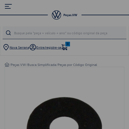
0
Nova Serrana
Entre/registre-se
/
Peças VW
/
Busca Simplificada
/
Peças por Código Original