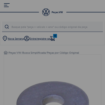
0
Nova Serrana
Entre/registre-se
/
Peças VW
/
Busca Simplificada
/
Peças por Código Original