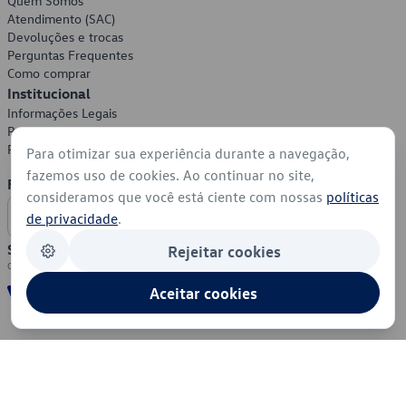
Quem Somos
Atendimento (SAC)
Devoluções e trocas
Perguntas Frequentes
Como comprar
Institucional
Informações Legais
Política de Privacidade
Política de Cookies
Para otimizar sua experiência durante a navegação,
fazemos uso de cookies. Ao continuar no site,
Formas de Pagamento
consideramos que você está ciente com nossas
políticas
de privacidade
.
Segurança
Rejeitar cookies
Aceitar cookies
© 2026 - Volkswagen do Brasil - Todos os direitos reservados