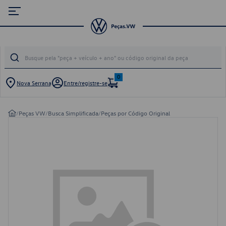
0
Nova Serrana
Entre/registre-se
/
Peças VW
/
Busca Simplificada
/
Peças por Código Original