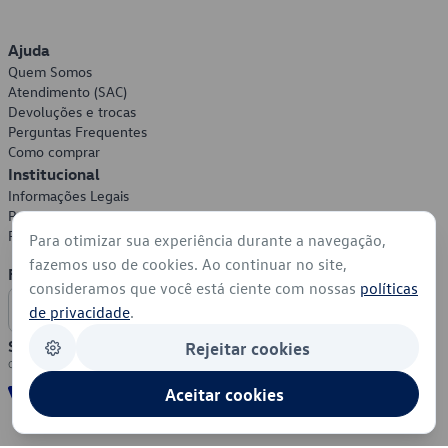
Ajuda
Quem Somos
Atendimento (SAC)
Devoluções e trocas
Perguntas Frequentes
Como comprar
Institucional
Informações Legais
Política de Privacidade
Política de Cookies
Para otimizar sua experiência durante a navegação,
fazemos uso de cookies. Ao continuar no site,
Formas de Pagamento
consideramos que você está ciente com nossas
políticas
de privacidade
.
Segurança
Rejeitar cookies
Aceitar cookies