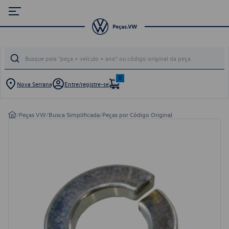
0
Nova Serrana
Entre/registre-se
/
Peças VW
/
Busca Simplificada
/
Peças por Código Original