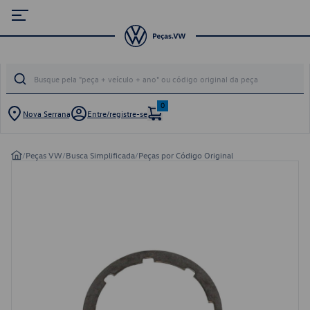
0
Nova Serrana
Entre/registre-se
/
Peças VW
/
Busca Simplificada
/
Peças por Código Original