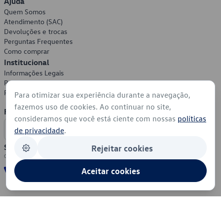
Ajuda
Quem Somos
Atendimento (SAC)
Devoluções e trocas
Perguntas Frequentes
Como comprar
Institucional
Informações Legais
Política de Privacidade
Política de Cookies
Para otimizar sua experiência durante a navegação,
fazemos uso de cookies. Ao continuar no site,
Formas de Pagamento
consideramos que você está ciente com nossas
políticas
de privacidade
.
Segurança
Rejeitar cookies
Aceitar cookies
© 2026 - Volkswagen do Brasil - Todos os direitos reservados