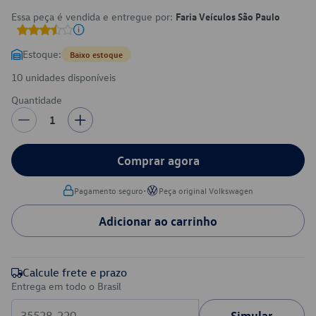
Essa peça é vendida e entregue por:
Faria Veículos São Paulo
Estoque:
Baixo estoque
10 unidades disponíveis
Quantidade
1
Comprar agora
•
Pagamento seguro
Peça original Volkswagen
Adicionar ao carrinho
Calcule frete e prazo
Entrega em todo o Brasil
Simular