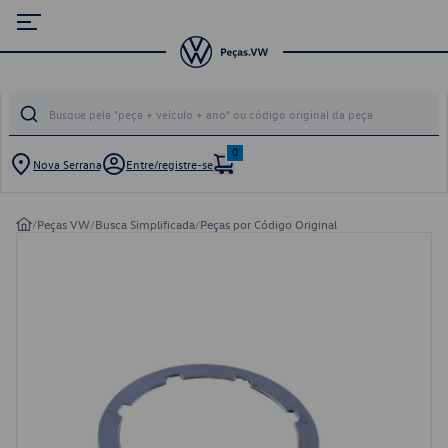
0
Nova Serrana
Entre/registre-se
/
Peças VW
/
Busca Simplificada
/
Peças por Código Original