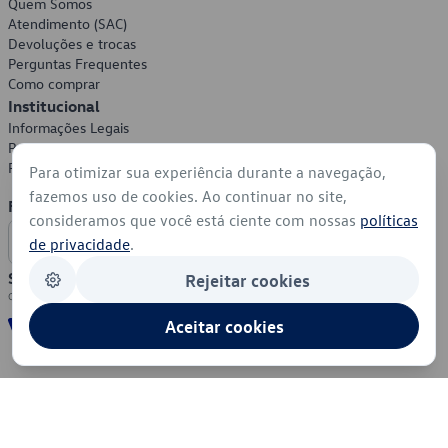
Quem Somos
Atendimento (SAC)
Devoluções e trocas
Perguntas Frequentes
Como comprar
Institucional
Informações Legais
Política de Privacidade
Política de Cookies
Para otimizar sua experiência durante a navegação,
fazemos uso de cookies. Ao continuar no site,
Formas de Pagamento
consideramos que você está ciente com nossas
políticas
de privacidade
.
Segurança
Rejeitar cookies
Aceitar cookies
© 2026 - Volkswagen do Brasil - Todos os direitos reservados