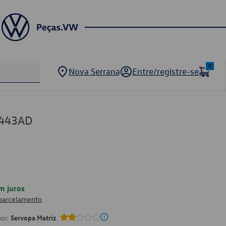
0
Nova Serrana
Entre/registre-se
6443AD
m juros
 parcelamento
por:
Servopa Matriz