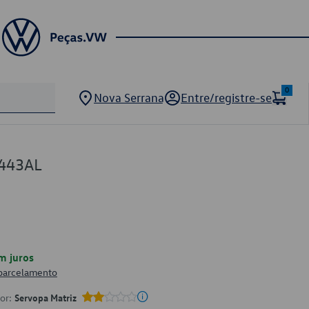
0
Nova Serrana
Entre/registre-se
443AL
m juros
 parcelamento
por:
Servopa Matriz