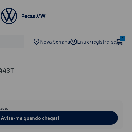
0
Nova Serrana
Entre/registre-se
443T
tado.
Avise-me quando chegar!