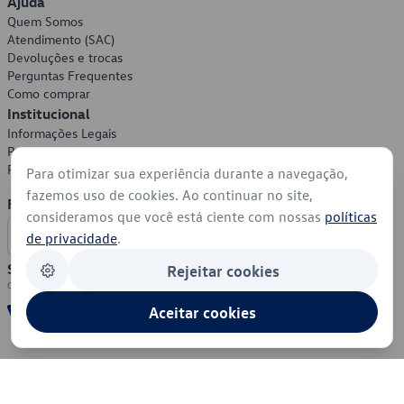
Ajuda
Quem Somos
Atendimento (SAC)
Devoluções e trocas
Perguntas Frequentes
Como comprar
Institucional
Informações Legais
Política de Privacidade
Política de Cookies
Para otimizar sua experiência durante a navegação,
fazemos uso de cookies. Ao continuar no site,
Formas de Pagamento
consideramos que você está ciente com nossas
políticas
de privacidade
.
Segurança
Rejeitar cookies
Aceitar cookies
© 2026 - Volkswagen do Brasil - Todos os direitos reservados