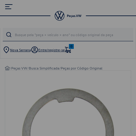
0
Nova Serrana
Entre/registre-se
/
Peças VW
/
Busca Simplificada
/
Peças por Código Original