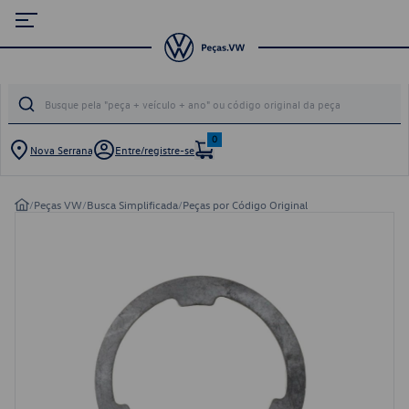
0
Nova Serrana
Entre/registre-se
/
Peças VW
/
Busca Simplificada
/
Peças por Código Original