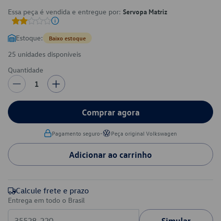
Essa peça é vendida e entregue por:
Servopa Matriz
Estoque:
Baixo estoque
25 unidades disponíveis
Quantidade
1
Comprar agora
•
Pagamento seguro
Peça original Volkswagen
Adicionar ao carrinho
Calcule frete e prazo
Entrega em todo o Brasil
Simular