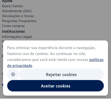
Ajuda
Quem Somos
Atendimento (SAC)
Devoluções e trocas
Perguntas Frequentes
Como comprar
Institucional
Informações Legais
Política de Privacidade
Política de Cookies
Para otimizar sua experiência durante a navegação,
fazemos uso de cookies. Ao continuar no site,
Formas de Pagamento
consideramos que você está ciente com nossas
políticas
de privacidade
.
Segurança
Rejeitar cookies
Aceitar cookies
© 2026 - Volkswagen do Brasil - Todos os direitos reservados