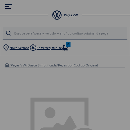
0
Nova Serrana
Entre/registre-se
/
Peças VW
/
Busca Simplificada
/
Peças por Código Original