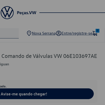
0
Nova Serrana
Entre/registre-se
de Comando de Válvulas VW 06E103697AE
Tiguan
tado.
Avise-me quando chegar!