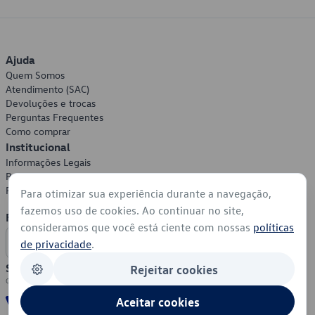
Ajuda
Quem Somos
Atendimento (SAC)
Devoluções e trocas
Perguntas Frequentes
Como comprar
Institucional
Informações Legais
Política de Privacidade
Política de Cookies
Para otimizar sua experiência durante a navegação,
fazemos uso de cookies. Ao continuar no site,
Formas de Pagamento
consideramos que você está ciente com nossas
políticas
de privacidade
.
Segurança
Rejeitar cookies
Aceitar cookies