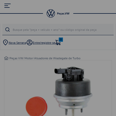
0
Nova Serrana
Entre/registre-se
/
Peças VW
/
Motor
/
Atuadores de Wastegate de Turbo