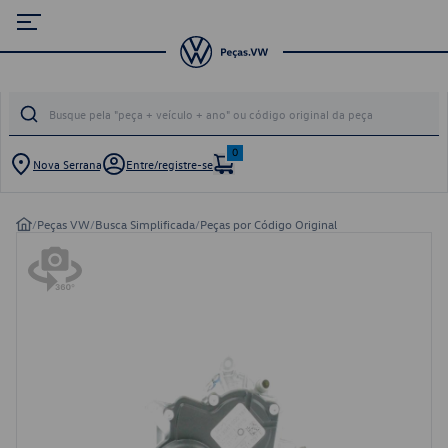
0
Nova Serrana
Entre/registre-se
/
Peças VW
/
Busca Simplificada
/
Peças por Código Original