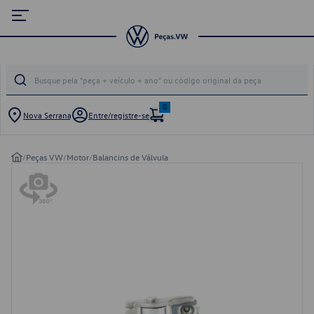
0
Nova Serrana
Entre/registre-se
/
Peças VW
/
Motor
/
Balancins de Válvula