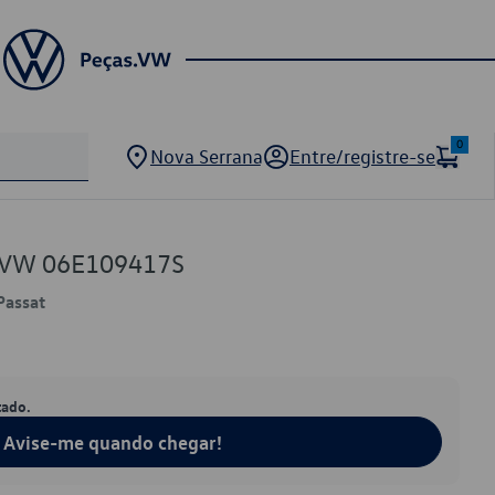
0
Nova Serrana
Entre/registre-se
a VW 06E109417S
 Passat
tado.
Avise-me quando chegar!