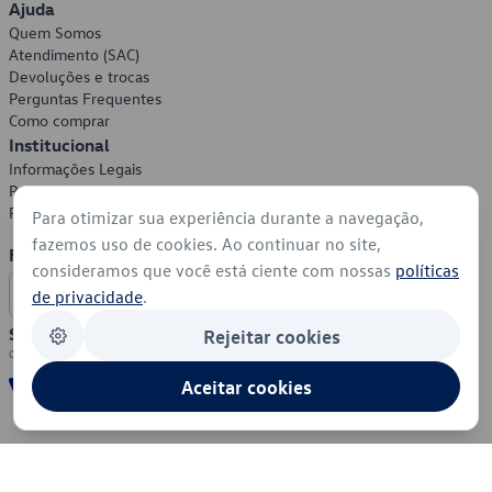
Ajuda
Quem Somos
Atendimento (SAC)
Devoluções e trocas
Perguntas Frequentes
Como comprar
Institucional
Informações Legais
Política de Privacidade
Política de Cookies
Para otimizar sua experiência durante a navegação,
fazemos uso de cookies. Ao continuar no site,
Formas de Pagamento
consideramos que você está ciente com nossas
políticas
de privacidade
.
Segurança
Rejeitar cookies
Aceitar cookies