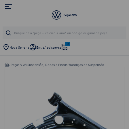
0
Nova Serrana
Entre/registre-se
/
Peças VW
/
Suspensão, Rodas e Pneus
/
Bandejas de Suspensão