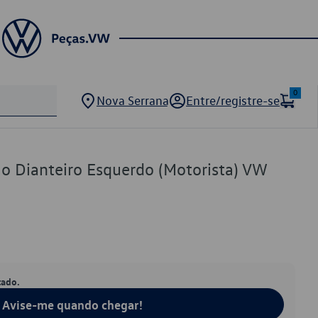
0
Nova Serrana
Entre/registre-se
o Dianteiro Esquerdo (Motorista) VW
tado.
Avise-me quando chegar!