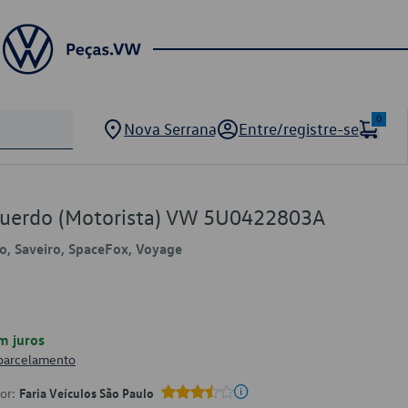
0
Nova Serrana
Entre/registre-se
querdo (Motorista) VW 5U0422803A
lo, Saveiro, SpaceFox, Voyage
m juros
 parcelamento
por:
Faria Veículos São Paulo