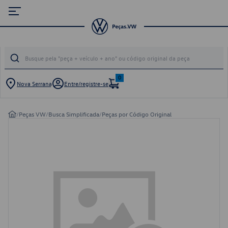
0
Nova Serrana
Entre/registre-se
/
Peças VW
/
Busca Simplificada
/
Peças por Código Original