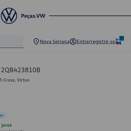
0
Nova Serrana
Entre/registre-se
W 2QB423810B
T-Cross, Virtus
FF
juros