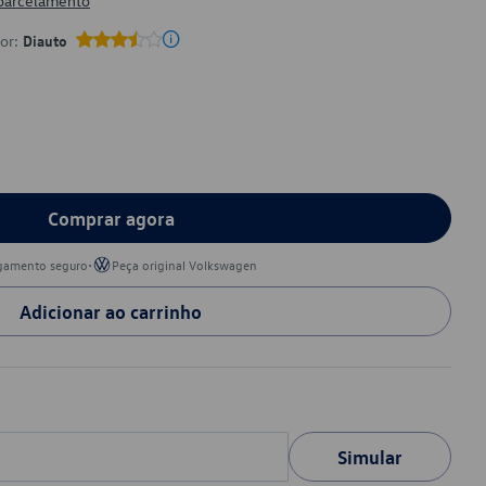
 parcelamento
por:
Diauto
Comprar agora
•
gamento seguro
Peça original Volkswagen
Adicionar ao carrinho
Simular