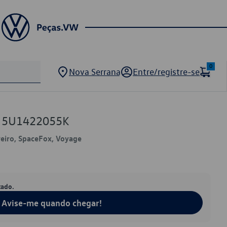
0
Nova Serrana
Entre/registre-se
W 5U1422055K
veiro, SpaceFox, Voyage
tado.
Avise-me quando chegar!