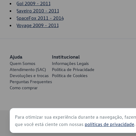
Gol 2009 - 2011
Saveiro 2010 - 2011
SpaceFox 2011 - 2014
Voyage 2009 - 2011
Ajuda
Institucional
Quem Somos
Informações Legais
Atendimento (SAC)
Política de Privacidade
Devoluções e trocas
Política de Cookies
Perguntas Frequentes
Como comprar
Para otimizar sua experiência durante a navegação, faze
© 2026 - Volkswagen do Brasil - Todos os direitos reservados
que você está ciente com nossas
políticas de privacidade
.