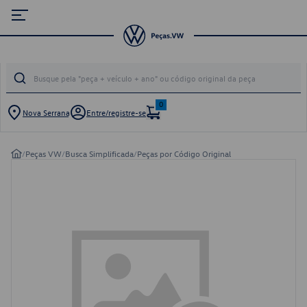
0
Nova Serrana
Entre/registre-se
/
Peças VW
/
Busca Simplificada
/
Peças por Código Original