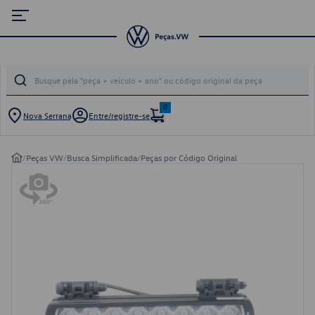
0
Nova Serrana
Entre/registre-se
/
Peças VW
/
Busca Simplificada
/
Peças por Código Original