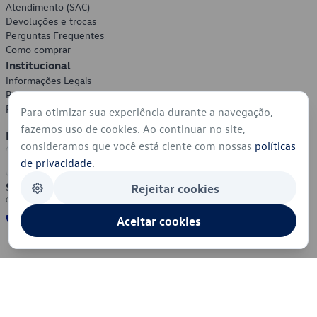
Atendimento (SAC)
Devoluções e trocas
Perguntas Frequentes
Como comprar
Institucional
Informações Legais
Política de Privacidade
Política de Cookies
Para otimizar sua experiência durante a navegação,
fazemos uso de cookies. Ao continuar no site,
Formas de Pagamento
consideramos que você está ciente com nossas
políticas
de privacidade
.
Segurança
Rejeitar cookies
Aceitar cookies
© 2026 - Volkswagen do Brasil - Todos os direitos reservados