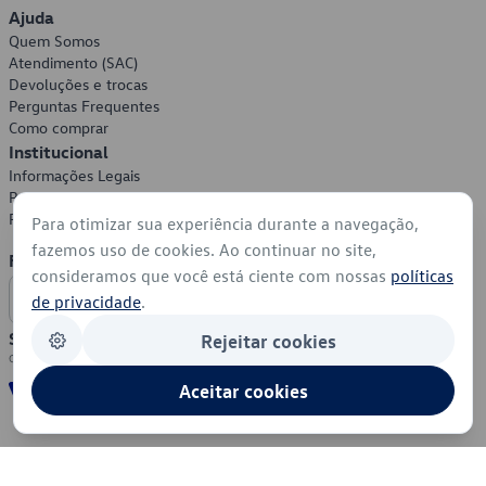
Ajuda
Quem Somos
Atendimento (SAC)
Devoluções e trocas
Perguntas Frequentes
Como comprar
Institucional
Informações Legais
Política de Privacidade
Política de Cookies
Para otimizar sua experiência durante a navegação,
fazemos uso de cookies. Ao continuar no site,
Formas de Pagamento
consideramos que você está ciente com nossas
políticas
de privacidade
.
Segurança
Rejeitar cookies
Aceitar cookies