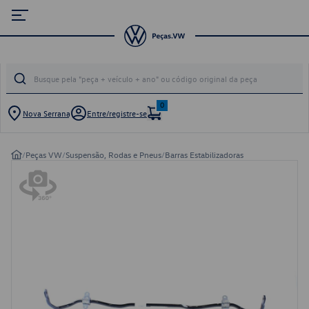
0
Nova Serrana
Entre/registre-se
/
Peças VW
/
Suspensão, Rodas e Pneus
/
Barras Estabilizadoras