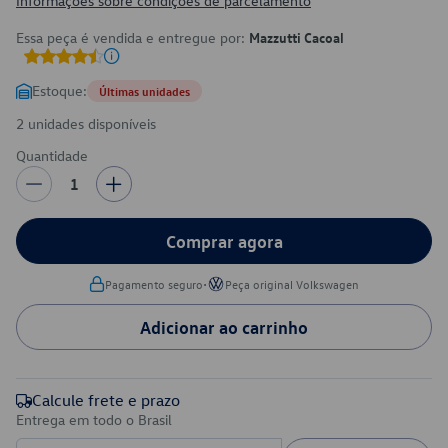
Informações sobre condições de parcelamento
Essa peça é vendida e entregue por:
Mazzutti Cacoal
Estoque:
Últimas unidades
2 unidades disponíveis
Quantidade
1
Comprar agora
•
Pagamento seguro
Peça original Volkswagen
Adicionar ao carrinho
Calcule frete e prazo
Entrega em todo o Brasil