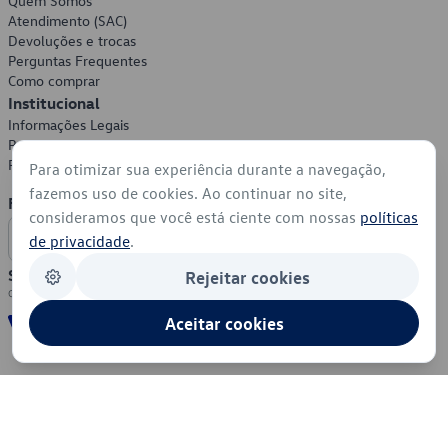
Quem Somos
Atendimento (SAC)
Devoluções e trocas
Perguntas Frequentes
Como comprar
Institucional
Informações Legais
Política de Privacidade
Política de Cookies
Para otimizar sua experiência durante a navegação,
fazemos uso de cookies. Ao continuar no site,
Formas de Pagamento
consideramos que você está ciente com nossas
políticas
de privacidade
.
Segurança
Rejeitar cookies
Aceitar cookies
© 2026 - Volkswagen do Brasil - Todos os direitos reservados