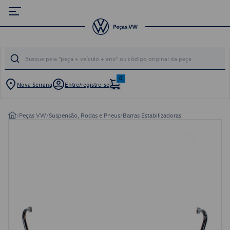
0
Nova Serrana
Entre/registre-se
/
Peças VW
/
Suspensão, Rodas e Pneus
/
Barras Estabilizadoras