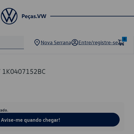
0
Nova Serrana
Entre/registre-se
VW 1K0407152BC
tado.
Avise-me quando chegar!