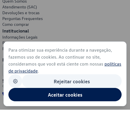
Quem Somos
Atendimento (SAC)
Devoluções e trocas
Perguntas Frequentes
Como comprar
Institucional
Informações Legais
Política de Privacidade
Política de Cookies
Para otimizar sua experiência durante a navegação,
fazemos uso de cookies. Ao continuar no site,
Formas de Pagamento
consideramos que você está ciente com nossas
políticas
de privacidade
.
Segurança
Rejeitar cookies
Aceitar cookies
© 2026 - Volkswagen do Brasil - Todos os direitos reservados