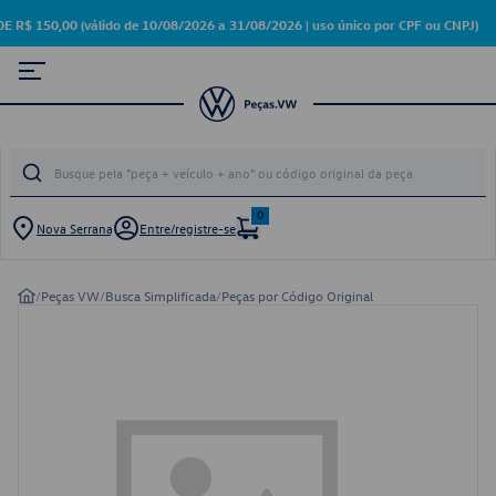
150,00 (válido de 10/08/2026 a 31/08/2026 | uso único por CPF ou CNPJ)
0
Nova Serrana
Entre/registre-se
/
Peças VW
/
Busca Simplificada
/
Peças por Código Original