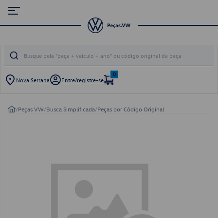
0
Nova Serrana
Entre/registre-se
/
Peças VW
/
Busca Simplificada
/
Peças por Código Original