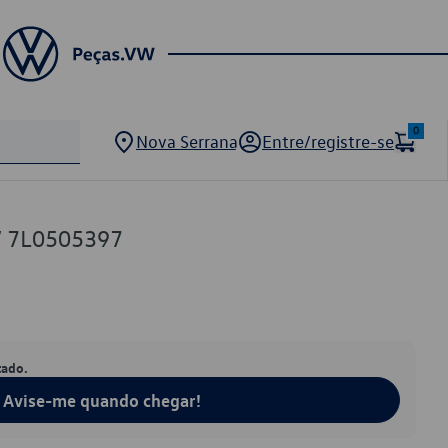
0
Nova Serrana
Entre/registre-se
VW 7L0505397
tado.
Avise-me quando chegar!