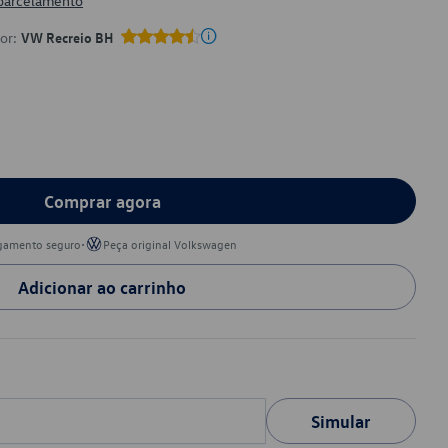
 parcelamento
por:
VW Recreio BH
Comprar agora
•
gamento seguro
Peça original Volkswagen
Adicionar ao carrinho
Simular