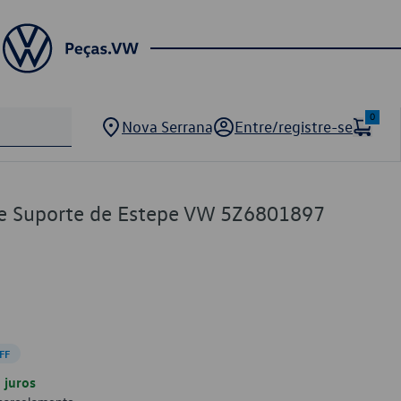
0
Nova Serrana
Entre/registre-se
de Suporte de Estepe VW 5Z6801897
FF
juros