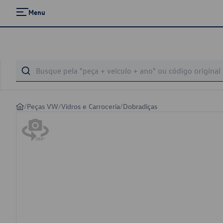
Menu
/
Peças VW
/
Vidros e Carroceria
/
Dobradiças