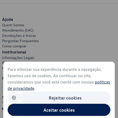
Ajuda
Quem Somos
Atendimento (SAC)
Devoluções e trocas
Perguntas Frequentes
Como comprar
Institucional
Informações Legais
Política de Privacidade
Política de Cookies
Para otimizar sua experiência durante a navegação,
fazemos uso de cookies. Ao continuar no site,
Formas de Pagamento
consideramos que você está ciente com nossas
políticas
de privacidade
.
Segurança
Rejeitar cookies
Aceitar cookies