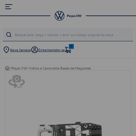
0
Nova Serrana
Entre/registre-se
/
Peças VW
/
Vidros e Carroceria
/
Bases de Maçaneta