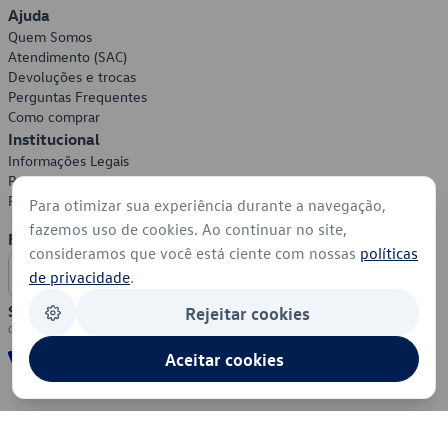
Ajuda
Quem Somos
Atendimento (SAC)
Devoluções e trocas
Perguntas Frequentes
Como comprar
Institucional
Informações Legais
Política de Privacidade
Política de Cookies
Para otimizar sua experiência durante a navegação,
fazemos uso de cookies. Ao continuar no site,
Formas de Pagamento
consideramos que você está ciente com nossas
políticas
de privacidade
.
Segurança
Rejeitar cookies
Aceitar cookies