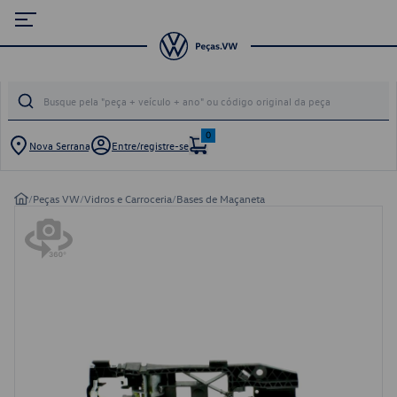
0
Nova Serrana
Entre/registre-se
/
Peças VW
/
Vidros e Carroceria
/
Bases de Maçaneta