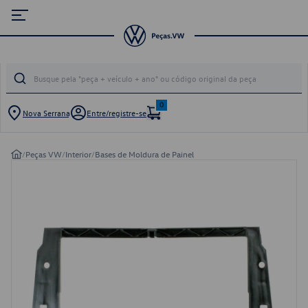
0
Nova Serrana
Entre/registre-se
/
Peças VW
/
Interior
/
Bases de Moldura de Painel