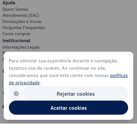
Ajuda
Quem Somos
Atendimento (SAC)
Devoluções e trocas
Perguntas Frequentes
Como comprar
Institucional
Informações Legais
Política de Privacidade
Política de Cookies
Para otimizar sua experiência durante a navegação,
fazemos uso de cookies. Ao continuar no site,
Formas de Pagamento
consideramos que você está ciente com nossas
políticas
de privacidade
.
Segurança
Rejeitar cookies
Aceitar cookies