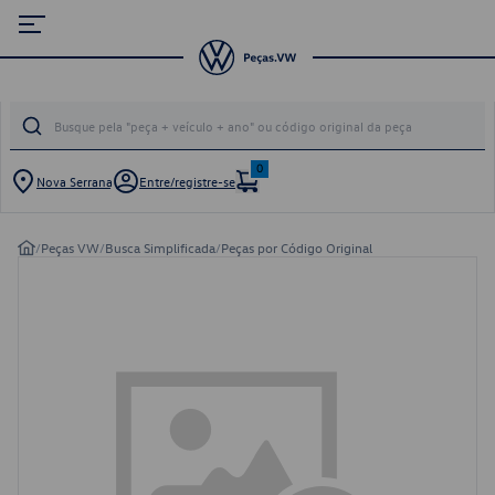
0
Nova Serrana
Entre/registre-se
/
Peças VW
/
Busca Simplificada
/
Peças por Código Original